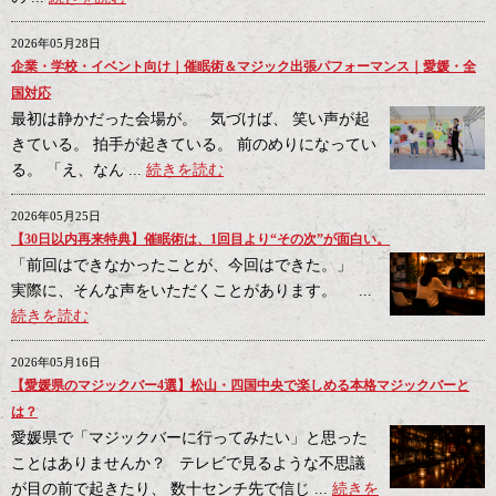
2026年05月28日
企業・学校・イベント向け｜催眠術＆マジック出張パフォーマンス｜愛媛・全
国対応
最初は静かだった会場が。 気づけば、 笑い声が起
きている。 拍手が起きている。 前のめりになってい
る。 「え、なん ...
続きを読む
2026年05月25日
【30日以内再来特典】催眠術は、1回目より“その次”が面白い。
「前回はできなかったことが、今回はできた。」
実際に、そんな声をいただくことがあります。 ...
続きを読む
2026年05月16日
【愛媛県のマジックバー4選】松山・四国中央で楽しめる本格マジックバーと
は？
愛媛県で「マジックバーに行ってみたい」と思った
ことはありませんか？ テレビで見るような不思議
が目の前で起きたり、 数十センチ先で信じ ...
続きを