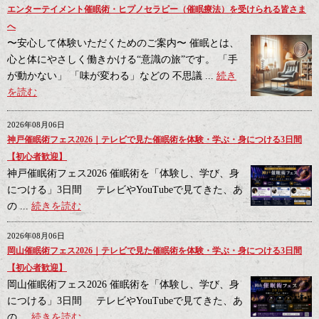
エンターテイメント催眠術・ヒプノセラピー（催眠療法）を受けられる皆さま
へ
〜安心して体験いただくためのご案内〜 催眠とは、
心と体にやさしく働きかける“意識の旅”です。 「手
が動かない」 「味が変わる」などの 不思議 ...
続き
を読む
2026年08月06日
神戸催眠術フェス2026｜テレビで見た催眠術を体験・学ぶ・身につける3日間
【初心者歓迎】
神戸催眠術フェス2026 催眠術を「体験し、学び、身
につける」3日間 テレビやYouTubeで見てきた、あ
の ...
続きを読む
2026年08月06日
岡山催眠術フェス2026｜テレビで見た催眠術を体験・学ぶ・身につける3日間
【初心者歓迎】
岡山催眠術フェス2026 催眠術を「体験し、学び、身
につける」3日間 テレビやYouTubeで見てきた、あ
の ...
続きを読む