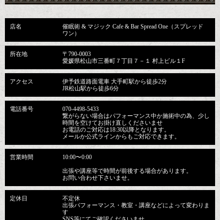
店名
催眠術 & マジック Cafe & Bar Spread One（スプレッド
ワン）
所在地
〒790-0003
愛媛県松山市三番町７丁目７－１ 村上ビル１F
アクセス
伊予鉄道路面電車 大手町駅から徒歩2分
JR松山駅から徒歩6分
電話番号
070-4498-5433
繋がらない場合はパフォーマンス中か施術中の為、少し
時間を空けてお掛け直しくださいませ
お電話のご対応は18:30以降となります。
メールか公式ラインからもご対応できます。
営業時間
10:00〜0:00
出張や講座等で時間が前後する場合があります。
お問い合わせ下さいませ。
定休日
不定休
出張パフォーマンス・教室・講座などによって変わりま
す
SNS等にてご確認くださいませ