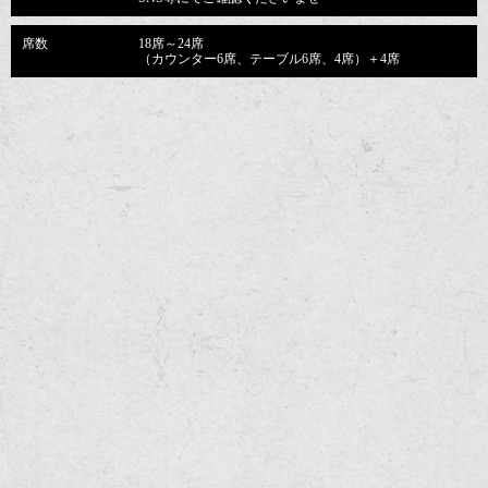
席数
18席～24席
（カウンター6席、テーブル6席、4席）＋4席