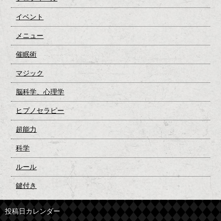
イベント
メニュー
催眠術
マジック
脳科学、心理学
ヒプノセラピー
超能力
科学
ルール
鍵付き
投稿日カレンダー