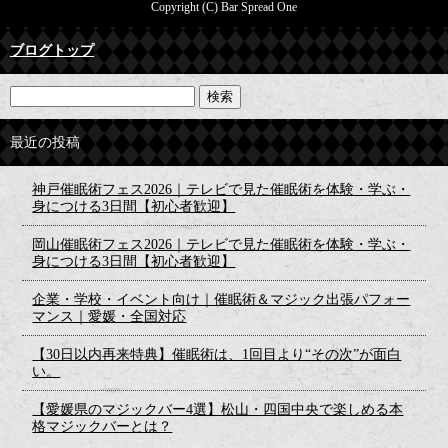
Copyright (C) Bar Spread One
ブログトップ
最近の投稿
神戸催眠術フェス2026｜テレビで見た催眠術を体験・学ぶ・
身につける3日間【初心者歓迎】
岡山催眠術フェス2026｜テレビで見た催眠術を体験・学ぶ・
身につける3日間【初心者歓迎】
企業・学校・イベント向け｜催眠術＆マジック出張パフォー
マンス｜愛媛・全国対応
【30日以内再来特典】催眠術は、1回目より“その次”が面白
い。
【愛媛県のマジックバー4選】松山・四国中央で楽しめる本
格マジックバーとは？