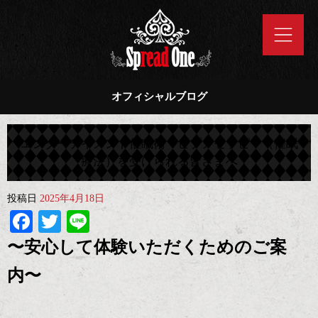
オフィシャルブログ
エンターテイメント催眠術・ヒプノセラピー（催眠
療法）を受けられる皆さまへ
投稿日
2025年4月18日
Facebook
Twitter
Line
〜安心して体験いただくためのご案
内〜