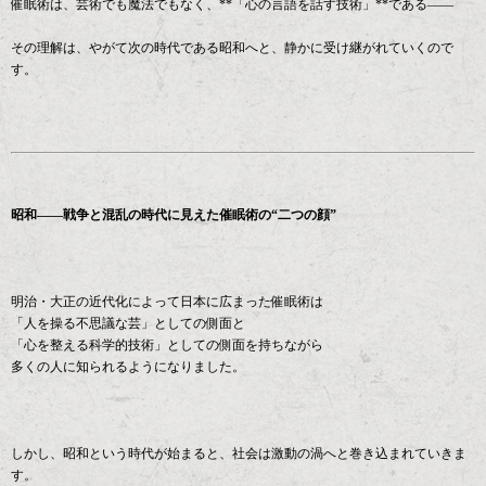
催眠術は、芸術でも魔法でもなく、**「心の言語を話す技術」**である――
その理解は、やがて次の時代である昭和へと、静かに受け継がれていくので
す。
昭和――戦争と混乱の時代に見えた催眠術の“二つの顔”
明治・大正の近代化によって日本に広まった催眠術は
「人を操る不思議な芸」としての側面と
「心を整える科学的技術」としての側面を持ちながら
多くの人に知られるようになりました。
しかし、昭和という時代が始まると、社会は激動の渦へと巻き込まれていきま
す。