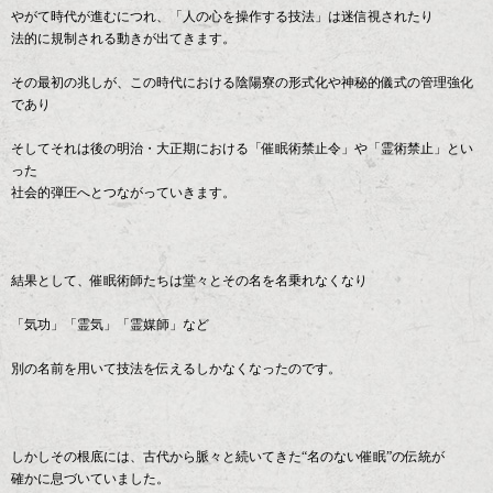
やがて時代が進むにつれ、「人の心を操作する技法」は迷信視されたり
法的に規制される動きが出てきます。
その最初の兆しが、この時代における陰陽寮の形式化や神秘的儀式の管理強化
であり
そしてそれは後の明治・大正期における「催眠術禁止令」や「霊術禁止」とい
った
社会的弾圧へとつながっていきます。
結果として、催眠術師たちは堂々とその名を名乗れなくなり
「気功」「霊気」「霊媒師」など
別の名前を用いて技法を伝えるしかなくなったのです。
しかしその根底には、古代から脈々と続いてきた“名のない催眠”の伝統が
確かに息づいていました。