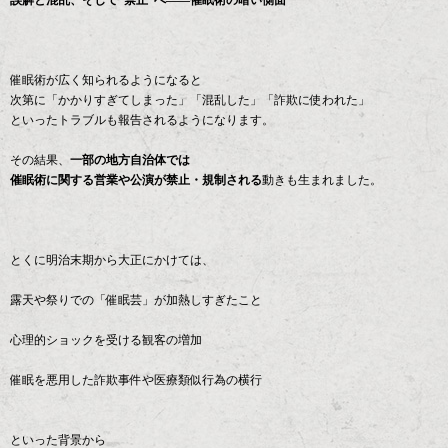
催眠術が広く知られるようになると
次第に「かかりすぎてしまった」「混乱した」「詐欺に使われた」
といったトラブルも報告されるようになります。
その結果、
一部の地方自治体では
催眠術に関する営業や公演が禁止・規制される
動きも生まれました。
とくに明治末期から大正にかけては、
露天や祭りでの「催眠芸」が加熱しすぎたこと
心理的ショックを受ける観客の増加
催眠を悪用した詐欺事件や医療類似行為の横行
といった背景から