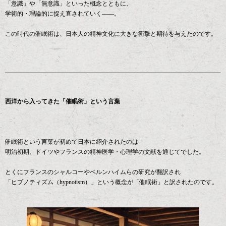
「意識」や「無意識」といった概念とともに、
学術的・理論的に捉え直されていく――。
この時代の催眠術は、日本人の精神文化に大きな衝撃と期待を与えたのです。
西洋から入ってきた「催眠術」という言葉
催眠術という言葉が初めて日本に紹介されたのは
明治初期、ドイツやフランスの精神医学・心理学の文献を通じてでした。
とくにフランスのシャルコーやベルンハイムらの研究が翻訳され
「ヒプノティズム（hypnotism）」という概念が「催眠術」と訳されたのです。