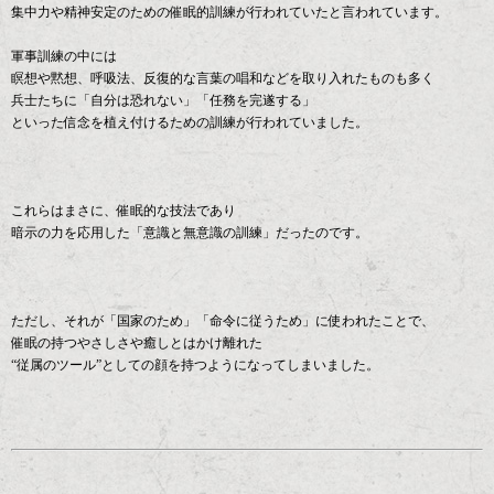
集中力や精神安定のための催眠的訓練が行われていたと言われています。
軍事訓練の中には
瞑想や黙想、呼吸法、反復的な言葉の唱和などを取り入れたものも多く
兵士たちに「自分は恐れない」「任務を完遂する」
といった信念を植え付けるための訓練が行われていました。
これらはまさに、催眠的な技法であり
暗示の力を応用した「意識と無意識の訓練」だったのです。
ただし、それが「国家のため」「命令に従うため」に使われたことで、
催眠の持つやさしさや癒しとはかけ離れた
“従属のツール”としての顔を持つようになってしまいました。