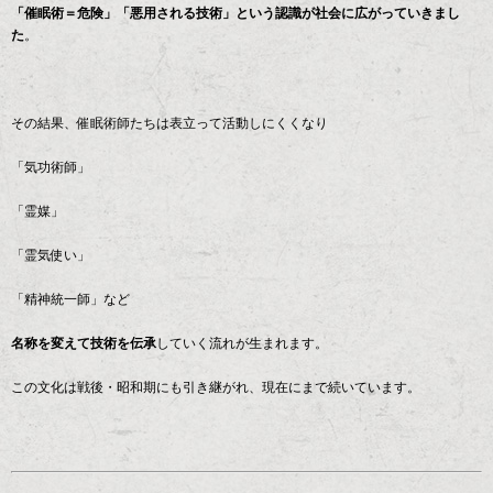
「催眠術＝危険」「悪用される技術」という認識が社会に広がっていきまし
た
。
その結果、催眠術師たちは表立って活動しにくくなり
「気功術師」
「霊媒」
「霊気使い」
「精神統一師」など
名称を変えて技術を伝承
していく流れが生まれます。
この文化は戦後・昭和期にも引き継がれ、現在にまで続いています。