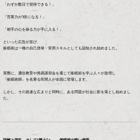
「わずか数日で習得できる！」
「営業力が3倍になる！」
「相手の心を操る力が手に入る！」
といった広告が並び、
催眠術は一種の自己啓発・実用スキルとしても認知され始めました。
実際に、通信教育や簡易講習会を通じて催眠術を学ぶ人々が急増し
「催眠術師」を名乗る民間人が全国に登場します。
しかし、その急速な広まりと同時に、ある問題が社会に影を落とし始めまし
た。
誤解と混乱、そして“禁止”へ――催眠術の暗い側面