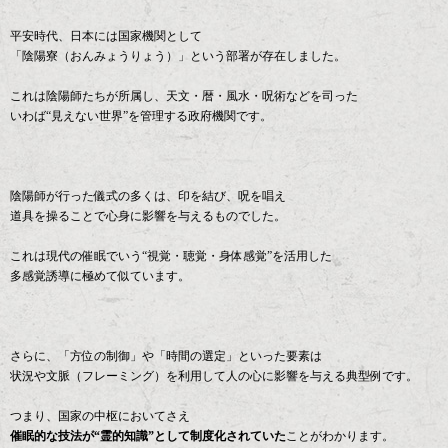
平安時代、日本には国家機関として
「陰陽寮（おんみょうりょう）」という部署が存在しました。
これは陰陽師たちが所属し、天文・暦・風水・呪術などを司った
いわば“見えない世界”を管理する政府機関です。
陰陽師が行った儀式の多くは、印を結び、呪を唱え
道具を操ることで心身に影響を与えるものでした。
これは現代の催眠でいう“視覚・聴覚・身体感覚”を活用した
多感覚誘導に極めて似ています。
さらに、「方位の制御」や「時間の選定」といった要素は
状況や文脈（フレーミング）を利用して人の心に影響を与える典型例です。
つまり、国家の中枢においてさえ
催眠的な技法が“霊的知識”として制度化されていた
ことがわかります。