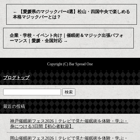
←
【愛媛県のマジックバー4選】松山・四国中央で楽しめる
本格マジックバーとは？
企業・学校・イベント向け｜催眠術＆マジック出張パフォ
ーマンス｜愛媛・全国対応
→
Copyright (C) Bar Spread One
ブログトップ
最近の投稿
神戸催眠術フェス2026｜テレビで見た催眠術を体験・学ぶ・
身につける3日間【初心者歓迎】
岡山催眠術フェス2026｜テレビで見た催眠術を体験・学ぶ・