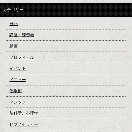
カテゴリー
日記
講座・練習会
動画
プロフィール
イベント
メニュー
催眠術
マジック
脳科学、心理学
ヒプノセラピー