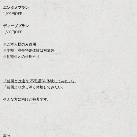
エンタメプラン
1,000円OFF
ディーププラン
1,500円OFF
※ご本人様のみ適用
※学割・昼帯特別体験は対象外
※他割引との併用不可
「前回とは違う“不思議”を体験してみたい」
「前回より少し深く体験してみたい」
そんな方に向けた特典です。
実は、