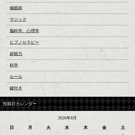
催眠術
マジック
脳科学、心理学
ヒプノセラピー
超能力
科学
ルール
鍵付き
投稿日カレンダー
2026年8月
日
月
火
水
木
金
土