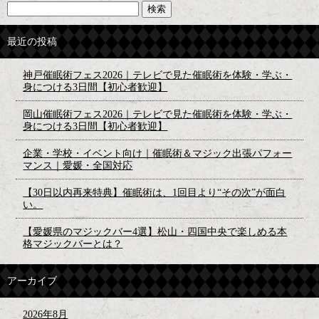
最近の投稿
神戸催眠術フェス2026｜テレビで見た催眠術を体験・学ぶ・
身につける3日間【初心者歓迎】
岡山催眠術フェス2026｜テレビで見た催眠術を体験・学ぶ・
身につける3日間【初心者歓迎】
企業・学校・イベント向け｜催眠術＆マジック出張パフォー
マンス｜愛媛・全国対応
【30日以内再来特典】催眠術は、1回目より“その次”が面白
い。
【愛媛県のマジックバー4選】松山・四国中央で楽しめる本
格マジックバーとは？
アーカイブ
2026年8月