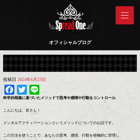
オフィシャルブログ
新メソッド【メンタル・アクティベーション】
投稿日
2024年6月23日
Facebook
Twitter
Line
科学的根拠に基づいたメソッドで思考や感情や行動をコントロール
こんにちは、皆さん！
メンタルアクティベーションというメソッドについてのお話です。
この方法を使うことで、あなたの思考、感情、行動を積極的に管理し