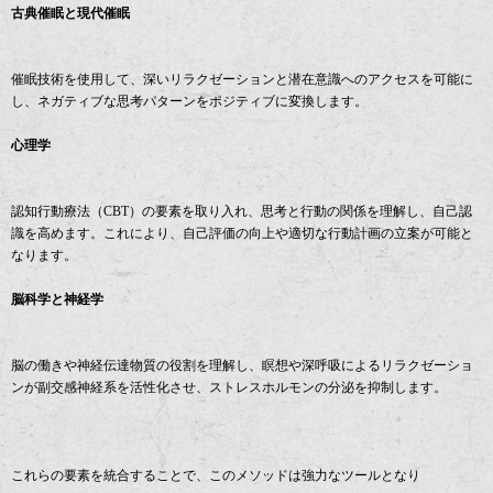
古典催眠と現代催眠
催眠技術を使用して、深いリラクゼーションと潜在意識へのアクセスを可能に
し、ネガティブな思考パターンをポジティブに変換します。
心理学
認知行動療法（CBT）の要素を取り入れ、思考と行動の関係を理解し、自己認
識を高めます。これにより、自己評価の向上や適切な行動計画の立案が可能と
なります。
脳科学と神経学
脳の働きや神経伝達物質の役割を理解し、瞑想や深呼吸によるリラクゼーショ
ンが副交感神経系を活性化させ、ストレスホルモンの分泌を抑制します。
これらの要素を統合することで、このメソッドは強力なツールとなり