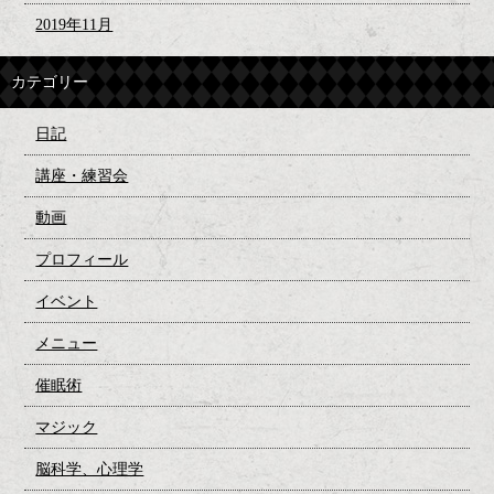
2019年11月
カテゴリー
日記
講座・練習会
動画
プロフィール
イベント
メニュー
催眠術
マジック
脳科学、心理学