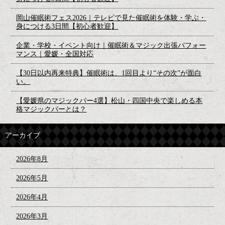
岡山催眠術フェス2026｜テレビで見た催眠術を体験・学ぶ・
身につける3日間【初心者歓迎】
企業・学校・イベント向け｜催眠術＆マジック出張パフォー
マンス｜愛媛・全国対応
【30日以内再来特典】催眠術は、1回目より“その次”が面白
い。
【愛媛県のマジックバー4選】松山・四国中央で楽しめる本
格マジックバーとは？
アーカイブ
2026年8月
2026年5月
2026年4月
2026年3月